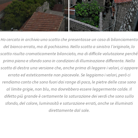
Ho cercato in archivio uno scatto che presentasse un caso di bilanciamento
del bianco errato, ma di pochissimo. Nello scatto a sinistra l’originale, lo
scatto risulta cromaticamente bilanciato, ma di difficile valutazione perché
primo piano e sfondo sono in condizioni di illuminazione differente. Nello
scatto di destra una versione che, anche prima di leggere i valori, ci appare
errata ed esteticamente non piacevole. Se leggiamo i valori, però ci
rendiamo conto che sono fuori dai range di poco, le pietre delle case sono
al limite grigie, non blu, ma dovrebbero essere leggermente calde. Il
difetto più grande è certamente la saturazione dei verdi che sono sullo
sfondo, del colore, luminosità e saturazione errati, anche se illuminati
direttamente dal sole.