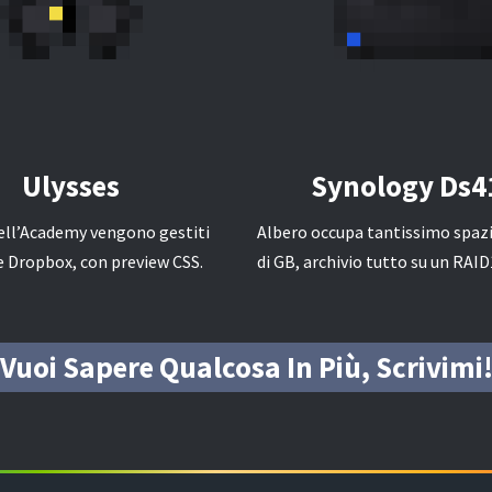
Ulysses
Synology Ds4
 dell’Academy vengono gestiti
Albero occupa tantissimo spazi
e Dropbox, con preview CSS.
di GB, archivio tutto su un RAID
Vuoi Sapere Qualcosa In Più, Scrivimi