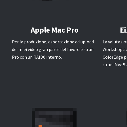
Apple Mac Pro
E
Per la produzione, esportazione ed upload
La valutazio
dei miei video gran parte del lavoro è su un
Workshop avv
Pro con un RAID0 interno.
ColorEdge p
su un iMac 5k