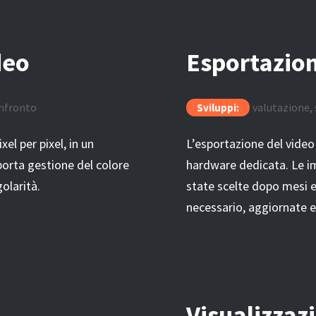
deo
Esportazio
onfronto
valutazione,
Sviluppi:
el per pixel, in un
L’esportazione del vide
orta gestione del colore
hardware dedicata. Le im
olarità.
state scelte dopo mesi e
necessario, aggiornate e
Visualizzaz