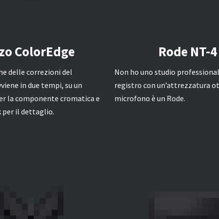
izo ColorEdge
Rode NT-4
ne delle correzioni del
Non ho uno studio professiona
iene in due tempi, su un
registro con un’attrezzatura ot
er la componente cromatica e
microfono è un Rode.
 per il dettaglio.