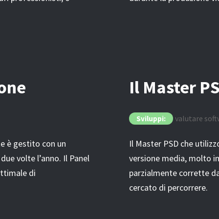
ione
Il Master P
valutare sof
Sviluppi:
te è gestito con un
Il Master PSD che utiliz
due volte l’anno. Il Panel
versione media, molto im
ottimale di
parzialmente corrette d
cercato di percorrere.