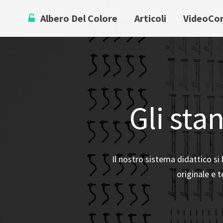
Skip
Albero Del Colore
Articoli
VideoCo
to
content
Gli sta
Il nostro sistema didattico si
originale e t