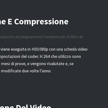
ne E Compressione
 supporto ed adeguamento hardware per H.265 e 4k
o viene eseguita in HD1080p con una scheda video
postazioni del codec H.264 che utilizzo sono
 mesi di prove, e vengono rivalutate e, se
 modificate due volte l’anno.
ione Del Video