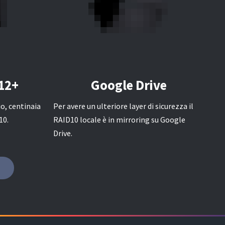
12+
Google Drive
o, centinaia
Per avere un ulteriore layer di sicurezza il
10.
RAID10 locale è in mirroring su Google
Drive.
!