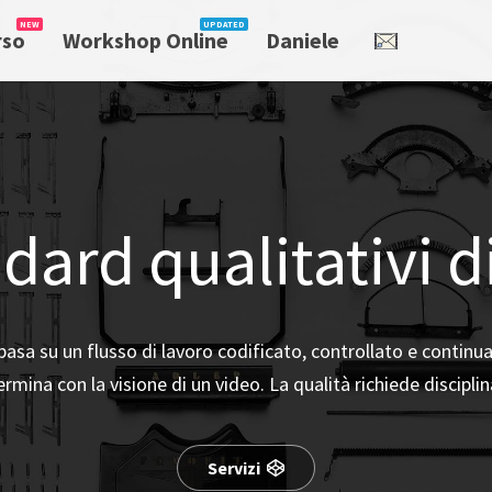
rso
Workshop Online
Daniele
ndard qualitativi d
 basa su un flusso di lavoro codificato, controllato e continu
ermina con la visione di un video. La qualità richiede discipli
Servizi